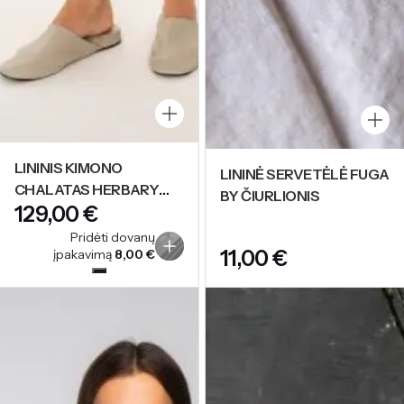
LININIS KIMONO
LININĖ SERVETĖLĖ FUGA
CHALATAS HERBARY
BY ČIURLIONIS
€
WHITE
Pridėti dovanų
€
įpakavimą
8,00
€