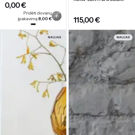
€
IKONIŠKOS SPALVOS
Pridėti dovanų
€
įpakavimą
8,00
€
NAUJAS
NAUJAS