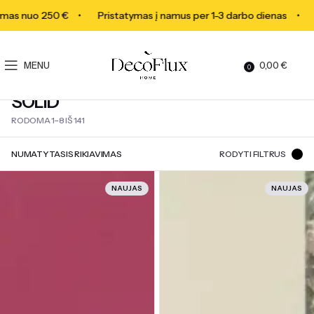
 nuo 250 €
Pristatymas į namus per 1-3 darbo dienas
Ne
MENU
0,00
€
0
SOLID
RODOMA 1–8 IŠ 141
RODYTI FILTRUS
NAUJAS
NAUJAS