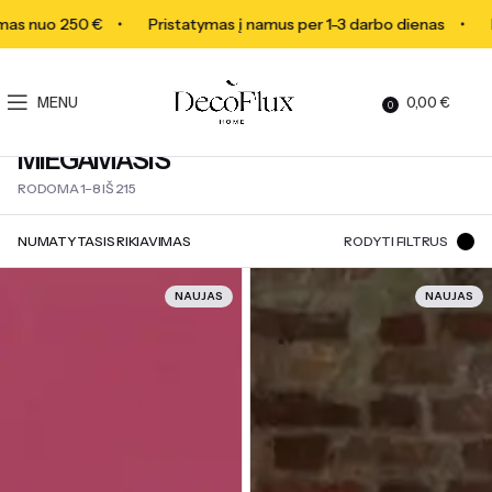
 nuo 250 €
Pristatymas į namus per 1-3 darbo dienas
Ne
MENU
0,00
€
0
MIEGAMASIS
RODOMA 1–8 IŠ 215
RODYTI FILTRUS
NAUJAS
NAUJAS