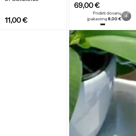
€
STORY OF ROYAL
VILNIUS GREY
Pridėti dovanų
€
įpakavimą
8,00
€