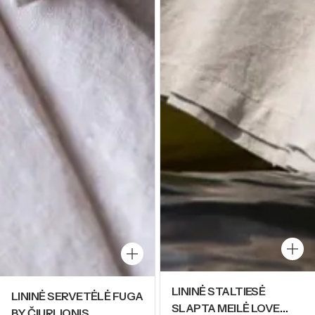
LININĖ STALTIESĖ
LININĖ SERVETĖLĖ FUGA
SLAPTA MEILĖ LOVE
BY ČIURLIONIS