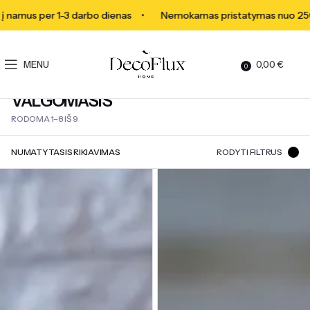
amus per 1-3 darbo dienas
Nemokamas pristatymas nuo 250 €
MENU
0,00
€
0
VALGOMASIS
RODOMA 1–8 IŠ 9
RODYTI FILTRUS