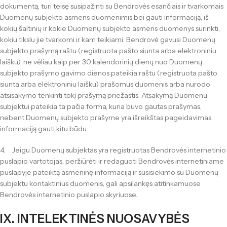
dokumentą, turi teisę susipažinti su Bendrovės esančiais ir tvarkomais
Duomenų subjekto asmens duomenimis bei gauti informaciją, iš
kokių šaltinių ir kokie Duomenų subjekto asmens duomenys surinkti,
kokiu tikslu jie tvarkomi ir kam teikiami. Bendrovė gavusi Duomenų
subjekto prašymą raštu (registruota pašto siunta arba elektroniniu
laišku), ne vėliau kaip per 30 kalendorinių dienų nuo Duomenų
subjekto prašymo gavimo dienos pateikia raštu (registruota pašto
siunta arba elektroniniu laišku) prašomus duomenis arba nurodo
atsisakymo tenkinti tokį prašymą priežastis. Atsakymą Duomenų
subjektui pateikia ta pačia forma, kuria buvo gautas prašymas,
nebent Duomenų subjekto prašyme yra išreikštas pageidavimas
informaciją gauti kitu būdu.
4. Jeigu Duomenų subjektas yra registruotas Bendrovės internetinio
puslapio vartotojas, peržiūrėti ir redaguoti Bendrovės internetiniame
puslapyje pateiktą asmeninę informaciją ir susisiekimo su Duomenų
subjektu kontaktinius duomenis, gali apsilankęs atitinkamuose
Bendrovės internetinio puslapio skyriuose.
IX. INTELEKTINĖS NUOSAVYBĖS