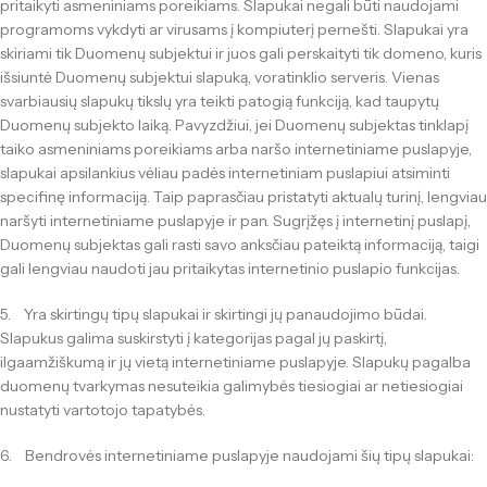
pritaikyti asmeniniams poreikiams. Slapukai negali būti naudojami
programoms vykdyti ar virusams į kompiuterį pernešti. Slapukai yra
skiriami tik Duomenų subjektui ir juos gali perskaityti tik domeno, kuris
išsiuntė Duomenų subjektui slapuką, voratinklio serveris. Vienas
svarbiausių slapukų tikslų yra teikti patogią funkciją, kad taupytų
Duomenų subjekto laiką. Pavyzdžiui, jei Duomenų subjektas tinklapį
taiko asmeniniams poreikiams arba naršo internetiniame puslapyje,
slapukai apsilankius vėliau padės internetiniam puslapiui atsiminti
specifinę informaciją. Taip paprasčiau pristatyti aktualų turinį, lengviau
naršyti internetiniame puslapyje ir pan. Sugrįžęs į internetinį puslapį,
Duomenų subjektas gali rasti savo anksčiau pateiktą informaciją, taigi
gali lengviau naudoti jau pritaikytas internetinio puslapio funkcijas.
5. Yra skirtingų tipų slapukai ir skirtingi jų panaudojimo būdai.
Slapukus galima suskirstyti į kategorijas pagal jų paskirtį,
ilgaamžiškumą ir jų vietą internetiniame puslapyje. Slapukų pagalba
duomenų tvarkymas nesuteikia galimybės tiesiogiai ar netiesiogiai
nustatyti vartotojo tapatybės.
6. Bendrovės internetiniame puslapyje naudojami šių tipų slapukai: