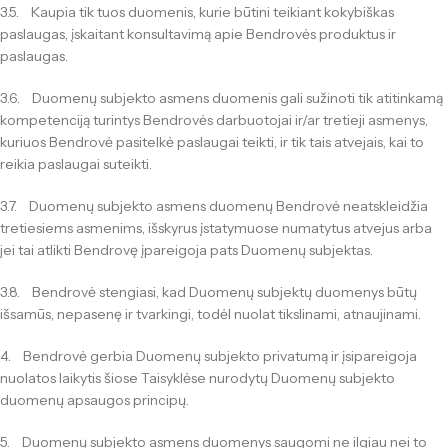
3.5. Kaupia tik tuos duomenis, kurie būtini teikiant kokybiškas
paslaugas, įskaitant konsultavimą apie Bendrovės produktus ir
paslaugas.
3.6. Duomenų subjekto asmens duomenis gali sužinoti tik atitinkamą
kompetenciją turintys Bendrovės darbuotojai ir/ar tretieji asmenys,
kuriuos Bendrovė pasitelkė paslaugai teikti, ir tik tais atvejais, kai to
reikia paslaugai suteikti.
3.7. Duomenų subjekto asmens duomenų Bendrovė neatskleidžia
tretiesiems asmenims, išskyrus įstatymuose numatytus atvejus arba
jei tai atlikti Bendrovę įpareigoja pats Duomenų subjektas.
3.8. Bendrovė stengiasi, kad Duomenų subjektų duomenys būtų
išsamūs, nepasenę ir tvarkingi, todėl nuolat tikslinami, atnaujinami.
4. Bendrovė gerbia Duomenų subjekto privatumą ir įsipareigoja
nuolatos laikytis šiose Taisyklėse nurodytų Duomenų subjekto
duomenų apsaugos principų.
5. Duomenų subjekto asmens duomenys saugomi ne ilgiau nei to