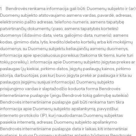
1. Bendrovės renkama informacija gali būti: Duomenų subjekto ir (ar)
Duomenų subjekto atstovaujamo asmens vardas, pavardė, adresas,
elektroninio pašto adresas, telefono numeris, asmens tapatybę
patvirtinančių dokumentų (paso, asmens tapatybės kortelės)
duomenys (išdavimo data, vieta, galiojimo data, numeris), asmens
kodas, gimimo data, lytis, kredito/debeto kortelių arba kiti mokėjimų
duomenys, su Duomenų subjektu keliaujančių asmenų duomenys,
informacija apie specialiuosius poreikius (taikoma tik tiems, kurie turi
tokių poreikių), informacija apie Duomenų subjekto įsigytas prekes ar
paslaugas (jų kiekiai, pirkimo datos, įsigytų paslaugų kainos, pirkimo
istorija, darbuotojas, pas kurį buvo įsigyta prekė ar paslauga ir kita su
paslaugos įsigijimu susijusi informacija), Duomenų subjekto
prisijungimo vardas ir slaptažodžio koduota forma Bendrovės
internetiniame puslapyje (jeigu Bendrovė tokią galimybę suteikia).
Bendrovės internetiniame puslapyje gali būti renkama tam tikra
informacija apie Duomenų subjekto apsilankymą, pavyzdžiui:
interneto protokolo (IP), kurį naudodamas Duomenų subjektas
pasiekia internetą, adresas; Duomenų subjekto apsilankymo
Bendrovės internetiniame puslapyje data ir laikas; kiti internetiniai
puslapiai, kuriuos Duomenų subjektas aplanko būdamas Bendrovės