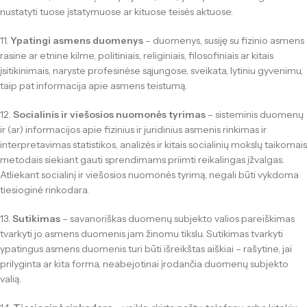
nustatyti tuose įstatymuose ar kituose teisės aktuose.
11.
Ypatingi asmens duomenys
– duomenys, susiję su fizinio asmens
rasine ar etnine kilme, politiniais, religiniais, filosofiniais ar kitais
įsitikinimais, naryste profesinėse sąjungose, sveikata, lytiniu gyvenimu,
taip pat informacija apie asmens teistumą.
12.
Socialinis ir viešosios nuomonės tyrimas
– sisteminis duomenų
ir (ar) informacijos apie fizinius ir juridinius asmenis rinkimas ir
interpretavimas statistikos, analizės ir kitais socialinių mokslų taikomais
metodais siekiant gauti sprendimams priimti reikalingas įžvalgas.
Atliekant socialinį ir viešosios nuomonės tyrimą, negali būti vykdoma
tiesioginė rinkodara.
13.
Sutikimas
– savanoriškas duomenų subjekto valios pareiškimas
tvarkyti jo asmens duomenis jam žinomu tikslu. Sutikimas tvarkyti
ypatingus asmens duomenis turi būti išreikštas aiškiai – rašytine, jai
prilyginta ar kita forma, neabejotinai įrodančia duomenų subjekto
valią.