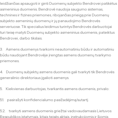
leidžiančias apsaugoti ir ginti Duomenų subjekto Bendrovei patikėtus
asmeninius duomenis. Bendrovė naudoja saugumo sistemas,
technines ir fizines priemones, ribojančias prieigą prie Duomenų
subjekto asmeninių duomenų ir jų panaudojimo Bendrovės
serveriuose. Tik specialius leidimus turintys Bendrovės darbuotojai
turi teisę matyti Duomenų subjekto asmeninius duomenis, pateiktus
Bendrovei, darbo tikslais.
3. Asmens duomenys tvarkomi neautomatiniu būdu ir automatiniu
būdu naudojant Bendrovėje įrengtas asmens duomenų tvarkymo
priemones.
4. Duomenų subjektų asmens duomenis gali tvarkyti tik Bendrovės
generalinio direktoriaus įgalioti asmenys.
5. Kiekvienas darbuotojas, tvarkantis asmens duomenis, privalo:
5.1. pasirašyti konfidencialumo pasižadėjimą/sutartį.
5.2. tvarkyti asmens duomenis griežtai vadovaudamasis Lietuvos
Respublikos įstatymais, kitais teisės aktais, instrukcijomis ir šiomis