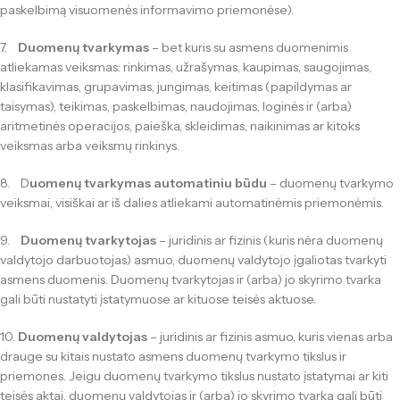
paskelbimą visuomenės informavimo priemonėse).
7.
Duomenų tvarkymas
– bet kuris su asmens duomenimis
atliekamas veiksmas: rinkimas, užrašymas, kaupimas, saugojimas,
klasifikavimas, grupavimas, jungimas, keitimas (papildymas ar
taisymas), teikimas, paskelbimas, naudojimas, loginės ir (arba)
aritmetinės operacijos, paieška, skleidimas, naikinimas ar kitoks
veiksmas arba veiksmų rinkinys.
8. D
uomenų tvarkymas automatiniu būdu
– duomenų tvarkymo
veiksmai, visiškai ar iš dalies atliekami automatinėmis priemonėmis.
9.
Duomenų tvarkytojas
– juridinis ar fizinis (kuris nėra duomenų
valdytojo darbuotojas) asmuo, duomenų valdytojo įgaliotas tvarkyti
asmens duomenis. Duomenų tvarkytojas ir (arba) jo skyrimo tvarka
gali būti nustatyti įstatymuose ar kituose teisės aktuose.
10.
Duomenų valdytojas
– juridinis ar fizinis asmuo, kuris vienas arba
drauge su kitais nustato asmens duomenų tvarkymo tikslus ir
priemones. Jeigu duomenų tvarkymo tikslus nustato įstatymai ar kiti
teisės aktai, duomenų valdytojas ir (arba) jo skyrimo tvarka gali būti