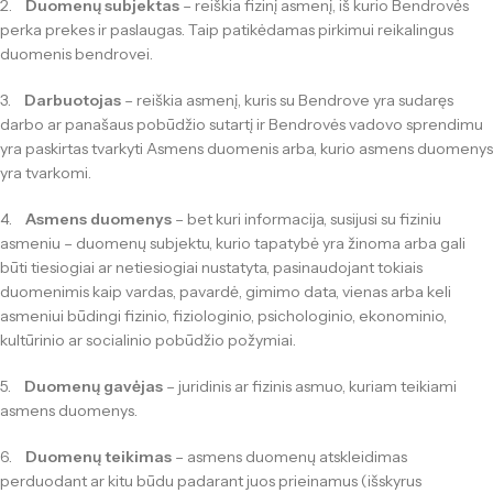
2.
Duomenų subjektas
– reiškia fizinį asmenį, iš kurio Bendrovės
perka prekes ir paslaugas. Taip patikėdamas pirkimui reikalingus
duomenis bendrovei.
3.
Darbuotojas
– reiškia asmenį, kuris su Bendrove yra sudaręs
darbo ar panašaus pobūdžio sutartį ir Bendrovės vadovo sprendimu
yra paskirtas tvarkyti Asmens duomenis arba, kurio asmens duomenys
yra tvarkomi.
4.
Asmens duomenys
– bet kuri informacija, susijusi su fiziniu
asmeniu – duomenų subjektu, kurio tapatybė yra žinoma arba gali
būti tiesiogiai ar netiesiogiai nustatyta, pasinaudojant tokiais
duomenimis kaip vardas, pavardė, gimimo data, vienas arba keli
asmeniui būdingi fizinio, fiziologinio, psichologinio, ekonominio,
kultūrinio ar socialinio pobūdžio požymiai.
5.
Duomenų gavėjas
– juridinis ar fizinis asmuo, kuriam teikiami
asmens duomenys.
6.
Duomenų teikimas
– asmens duomenų atskleidimas
perduodant ar kitu būdu padarant juos prieinamus (išskyrus