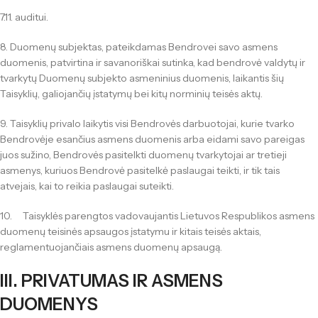
7.11. auditui.
8. Duomenų subjektas, pateikdamas Bendrovei savo asmens
duomenis, patvirtina ir savanoriškai sutinka, kad bendrovė valdytų ir
tvarkytų Duomenų subjekto asmeninius duomenis, laikantis šių
Taisyklių, galiojančių įstatymų bei kitų norminių teisės aktų.
9. Taisyklių privalo laikytis visi Bendrovės darbuotojai, kurie tvarko
Bendrovėje esančius asmens duomenis arba eidami savo pareigas
juos sužino, Bendrovės pasitelkti duomenų tvarkytojai ar tretieji
asmenys, kuriuos Bendrovė pasitelkė paslaugai teikti, ir tik tais
atvejais, kai to reikia paslaugai suteikti.
10. Taisyklės parengtos vadovaujantis Lietuvos Respublikos asmens
duomenų teisinės apsaugos įstatymu ir kitais teisės aktais,
reglamentuojančiais asmens duomenų apsaugą.
III. PRIVATUMAS IR ASMENS
DUOMENYS