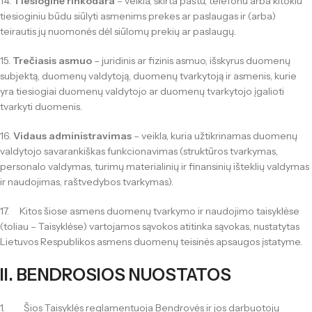
14.
Tiesioginė rinkodara
– veikla, skirta paštu, telefonu arba kitokiu
tiesioginiu būdu siūlyti asmenims prekes ar paslaugas ir (arba)
teirautis jų nuomonės dėl siūlomų prekių ar paslaugų.
15.
Trečiasis asmuo
– juridinis ar fizinis asmuo, išskyrus duomenų
subjektą, duomenų valdytoją, duomenų tvarkytoją ir asmenis, kurie
yra tiesiogiai duomenų valdytojo ar duomenų tvarkytojo įgalioti
tvarkyti duomenis.
16.
Vidaus administravimas
– veikla, kuria užtikrinamas duomenų
valdytojo savarankiškas funkcionavimas (struktūros tvarkymas,
personalo valdymas, turimų materialinių ir finansinių išteklių valdymas
ir naudojimas, raštvedybos tvarkymas).
17. Kitos šiose asmens duomenų tvarkymo ir naudojimo taisyklėse
(toliau – Taisyklėse) vartojamos sąvokos atitinka sąvokas, nustatytas
Lietuvos Respublikos asmens duomenų teisinės apsaugos įstatyme.
II. BENDROSIOS NUOSTATOS
1. Šios Taisyklės reglamentuoja Bendrovės ir jos darbuotojų