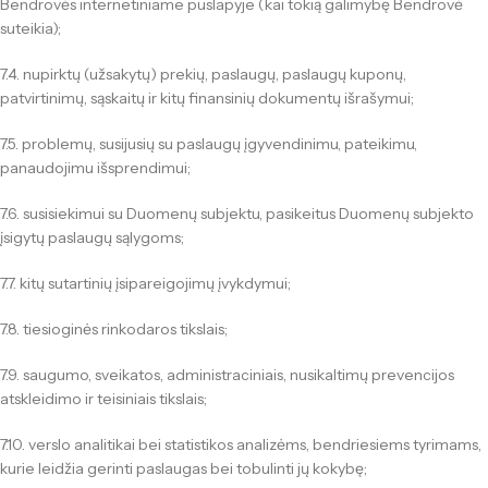
Bendrovės internetiniame puslapyje (kai tokią galimybę Bendrovė
suteikia);
7.4. nupirktų (užsakytų) prekių, paslaugų, paslaugų kuponų,
patvirtinimų, sąskaitų ir kitų finansinių dokumentų išrašymui;
7.5. problemų, susijusių su paslaugų įgyvendinimu, pateikimu,
panaudojimu išsprendimui;
7.6. susisiekimui su Duomenų subjektu, pasikeitus Duomenų subjekto
įsigytų paslaugų sąlygoms;
7.7. kitų sutartinių įsipareigojimų įvykdymui;
7.8. tiesioginės rinkodaros tikslais;
7.9. saugumo, sveikatos, administraciniais, nusikaltimų prevencijos
atskleidimo ir teisiniais tikslais;
7.10. verslo analitikai bei statistikos analizėms, bendriesiems tyrimams,
kurie leidžia gerinti paslaugas bei tobulinti jų kokybę;