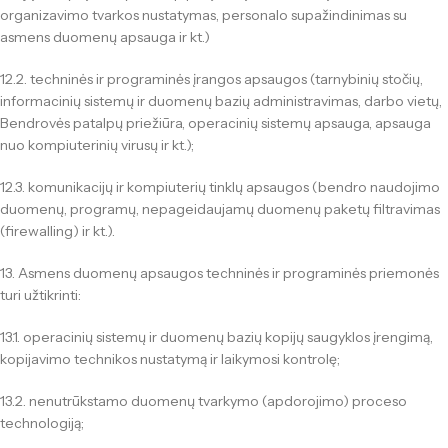
organizavimo tvarkos nustatymas, personalo supažindinimas su
asmens duomenų apsauga ir kt.)
12.2. techninės ir programinės įrangos apsaugos (tarnybinių stočių,
informacinių sistemų ir duomenų bazių administravimas, darbo vietų,
Bendrovės patalpų priežiūra, operacinių sistemų apsauga, apsauga
nuo kompiuterinių virusų ir kt.);
12.3. komunikacijų ir kompiuterių tinklų apsaugos (bendro naudojimo
duomenų, programų, nepageidaujamų duomenų paketų filtravimas
(firewalling) ir kt.).
13. Asmens duomenų apsaugos techninės ir programinės priemonės
turi užtikrinti:
13.1. operacinių sistemų ir duomenų bazių kopijų saugyklos įrengimą,
kopijavimo technikos nustatymą ir laikymosi kontrolę;
13.2. nenutrūkstamo duomenų tvarkymo (apdorojimo) proceso
technologiją;