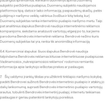
pažangius sprendimus. Renkami duomenys apima Duomenų
subjekto peržiūrėtus puslapius, Duomenų subjekto naudojamos
platformos tipą, datos ir laiko informaciją, paspaudimų skaičių, pelės
judėjimą ir naršymo veiklą, raktinius žodžius ir kitą tekstą, kurį
Duomenų subjektas renka internetinio puslapio naršymo metu. Taip
pat analitinius slapukus Bendrovė naudoja internetinėms reklamos
kompanijoms, siekdama analizuoti vartotojų elgesį po to, kai jiems
parodoma Bendrovės internetinė reklama. Bendrovė nežino kuris
Duomenų subjektas tai yra, renka tik anonimišką informaciją.
6.4. Komerciniai slapukai: šiuos slapukus Bendrovė naudoja
talpindama Bendrovės reklamas kituose internetiniuose puslapiuose.
Vadinamosios „nukreipiamosios reklamos“ rodomos remiantis
informacija apie lankytojo ieškotas prekes ar paslaugas.
7. Šių valdymo įrankių tikslas yra užtikrinti tinklapio naršymo kokybę,
padėti Bendrovei sužinoti Bendrovės internetinio puslapio ir atskirų jo
dalių lankomumą, suprasti Bendrovės internetinio puslapio vartotojų
srautus, tobulinti Bendrovės internetinį puslapį, internetu teikiamas
paslaugas ir geriau patenkinti lankytojų poreikius.