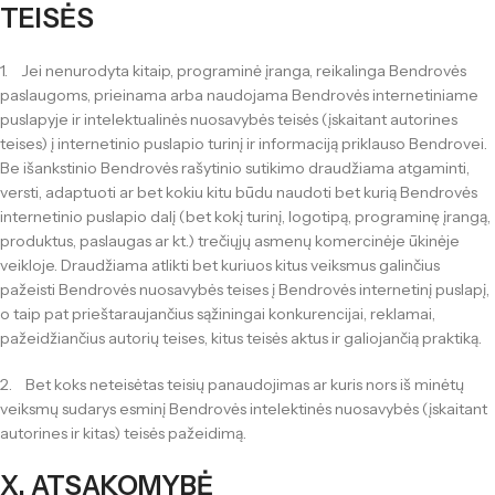
TEISĖS
1. Jei nenurodyta kitaip, programinė įranga, reikalinga Bendrovės
paslaugoms, prieinama arba naudojama Bendrovės internetiniame
puslapyje ir intelektualinės nuosavybės teisės (įskaitant autorines
teises) į internetinio puslapio turinį ir informaciją priklauso Bendrovei.
Be išankstinio Bendrovės rašytinio sutikimo draudžiama atgaminti,
versti, adaptuoti ar bet kokiu kitu būdu naudoti bet kurią Bendrovės
internetinio puslapio dalį (bet kokį turinį, logotipą, programinę įrangą,
produktus, paslaugas ar kt.) trečiųjų asmenų komercinėje ūkinėje
veikloje. Draudžiama atlikti bet kuriuos kitus veiksmus galinčius
pažeisti Bendrovės nuosavybės teises į Bendrovės internetinį puslapį,
o taip pat prieštaraujančius sąžiningai konkurencijai, reklamai,
pažeidžiančius autorių teises, kitus teisės aktus ir galiojančią praktiką.
2. Bet koks neteisėtas teisių panaudojimas ar kuris nors iš minėtų
veiksmų sudarys esminį Bendrovės intelektinės nuosavybės (įskaitant
autorines ir kitas) teisės pažeidimą.
X. ATSAKOMYBĖ