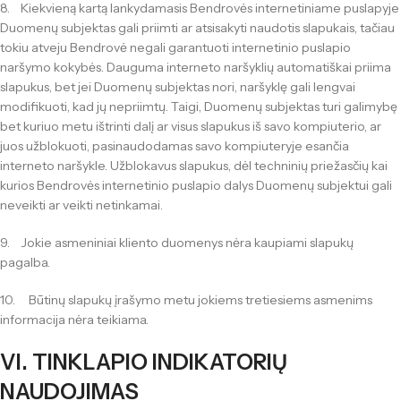
8. Kiekvieną kartą lankydamasis Bendrovės internetiniame puslapyje
Duomenų subjektas gali priimti ar atsisakyti naudotis slapukais, tačiau
tokiu atveju Bendrovė negali garantuoti internetinio puslapio
naršymo kokybės. Dauguma interneto naršyklių automatiškai priima
slapukus, bet jei Duomenų subjektas nori, naršyklę gali lengvai
modifikuoti, kad jų nepriimtų. Taigi, Duomenų subjektas turi galimybę
bet kuriuo metu ištrinti dalį ar visus slapukus iš savo kompiuterio, ar
juos užblokuoti, pasinaudodamas savo kompiuteryje esančia
interneto naršykle. Užblokavus slapukus, dėl techninių priežasčių kai
kurios Bendrovės internetinio puslapio dalys Duomenų subjektui gali
neveikti ar veikti netinkamai.
9. Jokie asmeniniai kliento duomenys nėra kaupiami slapukų
pagalba.
10. Būtinų slapukų įrašymo metu jokiems tretiesiems asmenims
informacija nėra teikiama.
VI. TINKLAPIO INDIKATORIŲ
NAUDOJIMAS