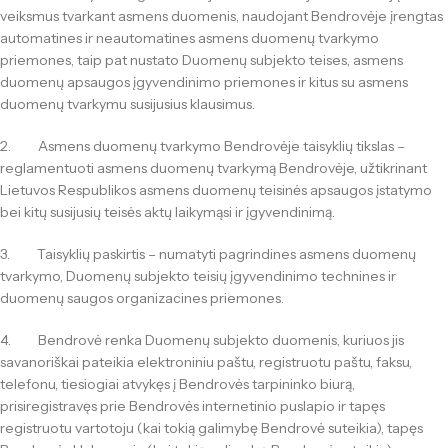
veiksmus tvarkant asmens duomenis, naudojant Bendrovėje įrengtas
automatines ir neautomatines asmens duomenų tvarkymo
priemones, taip pat nustato Duomenų subjekto teises, asmens
duomenų apsaugos įgyvendinimo priemones ir kitus su asmens
duomenų tvarkymu susijusius klausimus.
2. Asmens duomenų tvarkymo Bendrovėje taisyklių tikslas –
reglamentuoti asmens duomenų tvarkymą Bendrovėje, užtikrinant
Lietuvos Respublikos asmens duomenų teisinės apsaugos įstatymo
bei kitų susijusių teisės aktų laikymąsi ir įgyvendinimą.
3. Taisyklių paskirtis – numatyti pagrindines asmens duomenų
tvarkymo, Duomenų subjekto teisių įgyvendinimo technines ir
duomenų saugos organizacines priemones.
4. Bendrovė renka Duomenų subjekto duomenis, kuriuos jis
savanoriškai pateikia elektroniniu paštu, registruotu paštu, faksu,
telefonu, tiesiogiai atvykęs į Bendrovės tarpininko biurą,
prisiregistravęs prie Bendrovės internetinio puslapio ir tapęs
registruotu vartotoju (kai tokią galimybę Bendrovė suteikia), tapęs