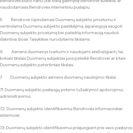
Bendrovės klubo nariu (kai tokią galimybę Bendrovė suteikia) ar
naudodamasis Bendrovės internetiniu puslapiu.
5. Bendrovė rūpindamasi Duomenų subjekto privatumu ir
vertindama Duomenų subjekto pasitikėjimą, įsipareigoja saugoti
Duomenų subjekto privatumą bei pateiktą informaciją naudoti
išskirtinai šiose Taisyklėse nurodytiems tikslams.
6. Asmens duomenys tvarkomi ir naudojami atsižvelgiant į tai,
kokiais tikslais Duomenų subjektas juos pateikė Bendrovei ar kitais
Duomenų subjekto patvirtintais tikslais.
7. Duomenų subjekto asmens duomenų naudojimo tikslai:
7.1. Duomenų subjekto paslaugų pirkimo (užsakymo) apdorojimui,
administravimui;
7.2. Duomenų subjekto identifikavimui Bendrovės informacinėse
sistemose;
7.3. Duomenų subjekto identifikavimui prisijungiant prie savo paskyros