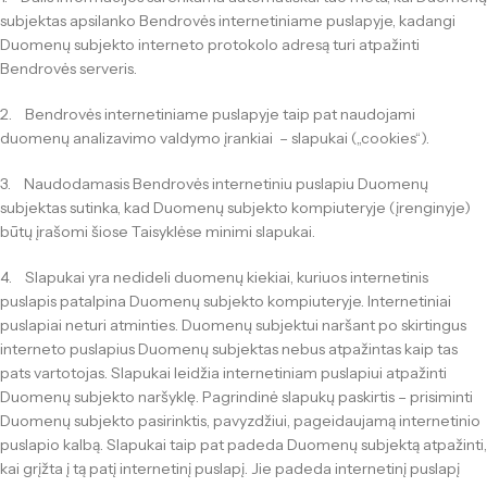
subjektas apsilanko Bendrovės internetiniame puslapyje, kadangi
Duomenų subjekto interneto protokolo adresą turi atpažinti
Bendrovės serveris.
2. Bendrovės internetiniame puslapyje taip pat naudojami
duomenų analizavimo valdymo įrankiai – slapukai („cookies“).
3. Naudodamasis Bendrovės internetiniu puslapiu Duomenų
subjektas sutinka, kad Duomenų subjekto kompiuteryje (įrenginyje)
būtų įrašomi šiose Taisyklėse minimi slapukai.
4. Slapukai yra nedideli duomenų kiekiai, kuriuos internetinis
puslapis patalpina Duomenų subjekto kompiuteryje. Internetiniai
puslapiai neturi atminties. Duomenų subjektui naršant po skirtingus
interneto puslapius Duomenų subjektas nebus atpažintas kaip tas
pats vartotojas. Slapukai leidžia internetiniam puslapiui atpažinti
Duomenų subjekto naršyklę. Pagrindinė slapukų paskirtis – prisiminti
Duomenų subjekto pasirinktis, pavyzdžiui, pageidaujamą internetinio
puslapio kalbą. Slapukai taip pat padeda Duomenų subjektą atpažinti,
kai grįžta į tą patį internetinį puslapį. Jie padeda internetinį puslapį