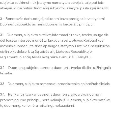
subjekto sutikimui ir tik įstatymo numatytais atvejais, taip pat tais
atvejais, kurie būtini Duomenų subjekto užsakytai paslaugai suteikti.
3. Bendrovės darbuotojai, atlikdami savo pareigas ir tvarkydami
Duomenų subjekto asmens duomenis, laikosi šių principų:
3.1. Duomenų subjekto suteiktą informaciją renka, tvarko, saugo tik
dėl teisėto intereso ir griežtai laikydamiesi Lietuvos Respublikos
asmens duomenų teisinės apsaugos įstatymo, Lietuvos Respublikos
civilinio kodekso, kitų šią teisės sritį Lietuvos Respublikoje
reglamentuojančių teisės aktų reikalavimų ir šių Taisyklių.
3.2. Duomenų subjekto asmens duomenis tvarko tiksliai, sąžiningai ir
teisėtai.
3.3. Duomenų subjekto asmens duomenis renka apibrėžtais tikslais.
3.4. Renkant ir tvarkant asmens duomenis laikosi tikslingumo ir
proporcingumo principų, nereikalauja iš Duomenų subjekto pateikti
tų duomenų, kurie nėra reikalingi, nekaupiami.