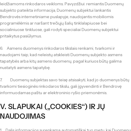
leidžiamoms rinkodaros veikloms. Pavyzdžiui: remiantis Duomenų
subjekto pateikta informacija, Duomenų subjektui lankantis
Bendrovės internetiniame puslapyje, naudojantis mobiliomis
programėlėmis ar naršant trečiųjų šalių tinklalapiuose bei
socialiniuose tinkluose, gali rodyti specialiai Duomenų subjektui
pritaikytus pasiūlymus.
6. Asmens duomenys rinkodaros tikslais renkami, tvarkomi ir
naudojami taip, kad neleistų atskleisti Duomenų subjekto asmens
tapatybės arba kitų asmens duomenų, pagal kuriuos būtų galima
nustatyti asmens tapatybę.
7. Duomenų subjektas savo teisę atsisakyti, kad jo duomenys būtų
tvarkomi tiesioginės rinkodaros tikslu, gali įgyvendinti ir Bendrovę
informuodamas paštu ar elektroninio ryšio priemonėmis.
V. SLAPUKAI („COOKIES“) IR JŲ
NAUDOJIMAS
1. Dalis informacijos surenkama automatiškai tuo metu, kai Duomenų