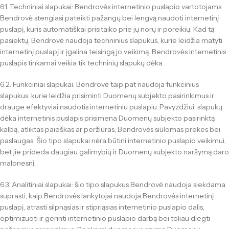
6.1. Techniniai slapukai: Bendrovės internetinio puslapio vartotojams
Bendrovė stengiasi pateikti pažangų bei lengvą naudoti internetinį
puslapį, kuris automatiškai prisitaiko prie jų norų ir poreikių. Kad tą
pasiektų, Bendrovė naudoja techninius slapukus, kurie leidžia matyti
internetinį puslapį ir įgalina teisingą jo veikimą. Bendrovės internetinis
puslapis tinkamai veikia tik techninių slapukų dėka.
6.2. Funkciniai slapukai: Bendrovė taip pat naudoja funkcinius
slapukus, kurie leidžia prisiminti Duomenų subjekto pasirinkimus ir
drauge efektyviai naudotis internetiniu puslapiu. Pavyzdžiui, slapukų
dėka internetinis puslapis prisimena Duomenų subjekto pasirinktą
kalbą, atliktas paieškas ar peržiūras, Bendrovės siūlomas prekes bei
paslaugas. Šio tipo slapukai nėra būtini internetinio puslapio veikimui,
bet jie prideda daugiau galimybių ir Duomenų subjekto naršymą daro
malonesnį.
6.3. Analitiniai slapukai: šio tipo slapukus Bendrovė naudoja siekdama
suprasti, kaip Bendrovės lankytojai naudoja Bendrovės internetinį
puslapį, atrasti silpnąsias ir stipriąsias internetinio puslapio dalis,
optimizuoti ir gerinti internetinio puslapio darbą bei toliau diegti