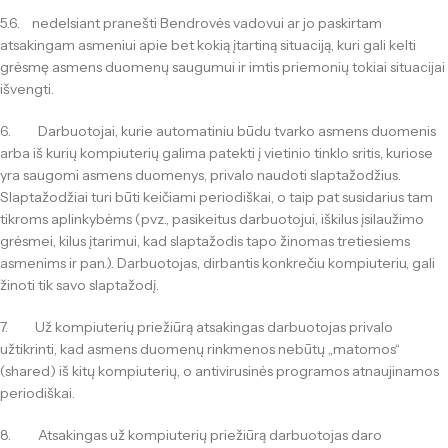
5.6. nedelsiant pranešti Bendrovės vadovui ar jo paskirtam
atsakingam asmeniui apie bet kokią įtartiną situaciją, kuri gali kelti
grėsmę asmens duomenų saugumui ir imtis priemonių tokiai situacijai
išvengti.
6. Darbuotojai, kurie automatiniu būdu tvarko asmens duomenis
arba iš kurių kompiuterių galima patekti į vietinio tinklo sritis, kuriose
yra saugomi asmens duomenys, privalo naudoti slaptažodžius.
Slaptažodžiai turi būti keičiami periodiškai, o taip pat susidarius tam
tikroms aplinkybėms (pvz., pasikeitus darbuotojui, iškilus įsilaužimo
grėsmei, kilus įtarimui, kad slaptažodis tapo žinomas tretiesiems
asmenims ir pan.). Darbuotojas, dirbantis konkrečiu kompiuteriu, gali
žinoti tik savo slaptažodį.
7. Už kompiuterių priežiūrą atsakingas darbuotojas privalo
užtikrinti, kad asmens duomenų rinkmenos nebūtų „matomos“
(shared) iš kitų kompiuterių, o antivirusinės programos atnaujinamos
periodiškai.
8. Atsakingas už kompiuterių priežiūrą darbuotojas daro