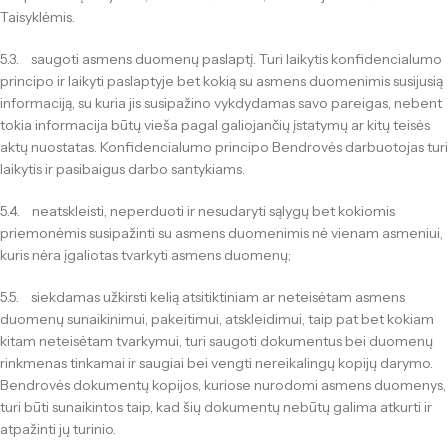
Taisyklėmis.
5.3. saugoti asmens duomenų paslaptį. Turi laikytis konfidencialumo
principo ir laikyti paslaptyje bet kokią su asmens duomenimis susijusią
informaciją, su kuria jis susipažino vykdydamas savo pareigas, nebent
tokia informacija būtų vieša pagal galiojančių įstatymų ar kitų teisės
aktų nuostatas. Konfidencialumo principo Bendrovės darbuotojas turi
laikytis ir pasibaigus darbo santykiams.
5.4. neatskleisti, neperduoti ir nesudaryti sąlygų bet kokiomis
priemonėmis susipažinti su asmens duomenimis nė vienam asmeniui,
kuris nėra įgaliotas tvarkyti asmens duomenų;
5.5. siekdamas užkirsti kelią atsitiktiniam ar neteisėtam asmens
duomenų sunaikinimui, pakeitimui, atskleidimui, taip pat bet kokiam
kitam neteisėtam tvarkymui, turi saugoti dokumentus bei duomenų
rinkmenas tinkamai ir saugiai bei vengti nereikalingų kopijų darymo.
Bendrovės dokumentų kopijos, kuriose nurodomi asmens duomenys,
turi būti sunaikintos taip, kad šių dokumentų nebūtų galima atkurti ir
atpažinti jų turinio.