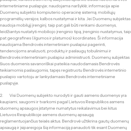
internetiniame puslapyje; naudojama naršyklė; informacija apie
Duomenų subjekto kompiuterio operacinę sistemą; mobiliųjų
programėlių versijos; kalbos nustatymai ir kita. Jei Duomenų subjektas
naudoja mobilųjį įrenginį, taip pat gali būti renkami duomenys,
leidžiantys nustatyti mobiliojo įrenginio tipą, įrenginio nustatymus, taip
pat geografines (ilgumos ir platumos) koordinates. Ši informacija
naudojama Bendrovės internetiniam puslapiui pagerinti,
tendencijoms analizuoti, produktų ir paslaugų tobulinimui ir
Bendrovės internetiniam puslapiui administruoti. Duomenų subjektas
šiuos duomenis savanoriškai pateikia naudodamasis Bendrovės
teikiamomis paslaugomis, tapęs registruotu Bendrovės internetinio
puslapio vartotoju ar lankydamasis Bendrovės internetiniame
puslapyje.
2. Visi Duomenų subjekto nurodyti ir gauti asmens duomenys yra
kaupiami, saugomi ir tvarkomi pagal Lietuvos Respublikos asmens
duomenų apsaugos įstatyme numatytus reikalavimus bei kitus
Lietuvos Respublikoje asmens duomenų apsaugą
reglamentuojančius teisės aktus. Bendrovė užtikrina gautų duomenų
apsaugą ir įsipareigoja šią informaciją panaudoti tik esant Duomenų