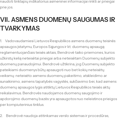
naudoti tinklapių indikatorius asmeninei informacijai rinkti ar prieigai
prie jos.
VII. ASMENS DUOMENŲ SAUGUMAS IR
TVARKYMAS
1. Vadovaudamiesi Lietuvos Respublikos asmens duomenų teisinės
apsaugos įstatymu, Europos Sąjungos ir kt. duomenų apsaugą
reglamentuojančiais teisės aktais, Bendrovė taiko priemones, kurios
užkirstų kelią neteisėtai prieigai arba neteisėtam Duomenų subjekto
duomenų panaudojimui. Bendrovė užtikrina, jog Duomenų subjekto
pateikiami duomenys būtų apsaugoti nuo bet kokių neteisėtų
veiksmų: neteisėto asmens duomenų pakeitimo, atskleidimo ar
sunaikinimo, asmens tapatybės vagystės, sukčiavimo bei, kad asmens
duomenų apsaugos lygis atitiktų Lietuvos Respublikos teisės aktų
reikalavimus. Bendrovės naudojamos duomenų saugojimo ir
apdorojimo duomenų bazės yra apsaugotos nuo neleistinos prieigos
per kompiuterinius tinklus.
2. Bendrovė naudoja atitinkamas verslo sistemas ir procedūras,