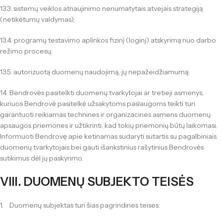
13.3. sistemų veiklos atnaujinimo nenumatytais atvejais strategiją
(netikėtumų valdymas);
13.4. programų testavimo aplinkos fizinį (loginį) atskyrimą nuo darbo
režimo procesų;
13.5. autorizuotą duomenų naudojimą, jų nepažeidžiamumą.
14. Bendrovės pasitelkti duomenų tvarkytojai ar tretieji asmenys,
kuriuos Bendrovė pasitelkė užsakytoms paslaugoms teikti turi
garantuoti reikiamas technines ir organizacines asmens duomenų
apsaugos priemones ir užtikrinti, kad tokių priemonių būtų laikomasi.
Informuoti Bendrovę apie ketinamas sudaryti sutartis su pagalbiniais
duomenų tvarkytojais bei gauti išankstinius rašytinius Bendrovės
sutikimus dėl jų paskyrimo.
VIII. DUOMENŲ SUBJEKTO TEISĖS
1. Duomenų subjektas turi šias pagrindines teises: