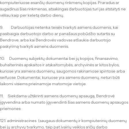
kompiuteriuose esančių duomenų rinkmenų kopijas. Praradus ar
sugadinus šias rinkmenas, atsakingas darbuotojas turi jas atstatyti ne
vėliau kaip per keletą darbo dienų.
9. Darbuotojas netenka teisės tvarkyti asmens duomenis, kai
pasibaigia darbuotojo darbo ar panašaus pobūdžio sutartis su
Bendrove, arba kai Bendrovės vadovas atšaukia darbuotojo
paskyrimą tvarkyti asmens duomenis.
10. Duomenų subjektų dokumentai bei jų kopijos, finansavimo,
buhalterinės apskaitos ir atskaitomybės, archyvinės ar kitos bylos,
kuriose yra asmens duomenų, saugomos rakinamose spintose arba
seifuose. Dokumentai, kuriuose yra asmens duomenų, neturi būti
laikomi visiems prieinamoje matomoje vietoje.
11. Siekdama užtikrinti asmens duomenų apsaugą, Bendrovė
įgyvendina arba numato įgyvendinti šias asmens duomenų apsaugos
priemones:
12.1. administracines (saugaus dokumentų ir kompiuterinių duomenų
bei jų archyvų tvarkymo, taip pat įvairių veiklos sričių darbo