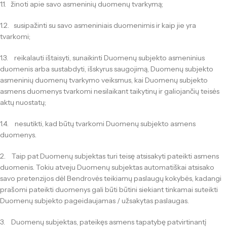
1.1. žinoti apie savo asmeninių duomenų tvarkymą;
1.2. susipažinti su savo asmeniniais duomenimis ir kaip jie yra
tvarkomi;
1.3. reikalauti ištaisyti, sunaikinti Duomenų subjekto asmeninius
duomenis arba sustabdyti, išskyrus saugojimą, Duomenų subjekto
asmeninių duomenų tvarkymo veiksmus, kai Duomenų subjekto
asmens duomenys tvarkomi nesilaikant taikytinų ir galiojančių teisės
aktų nuostatų;
1.4. nesutikti, kad būtų tvarkomi Duomenų subjekto asmens
duomenys.
2. Taip pat Duomenų subjektas turi teisę atsisakyti pateikti asmens
duomenis. Tokiu atveju Duomenų subjektas automatiškai atsisako
savo pretenzijos dėl Bendrovės teikiamų paslaugų kokybės, kadangi
prašomi pateikti duomenys gali būti būtini siekiant tinkamai suteikti
Duomenų subjekto pageidaujamas / užsakytas paslaugas.
3. Duomenų subjektas, pateikęs asmens tapatybę patvirtinantį