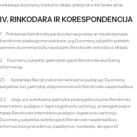
reikalauja duomenų tvarkymo tikslai, įstatymai ir kiti teisės aktai.
IV. RINKODARA IR KORESPONDENCIJA
1. Pirkdamas bendrovės parduodamas prekes ar naudodamasis
bendrovės paslaugomis sutinkate, jog Duomenų subjekto pateikti
asmens duomenys būtų naudojami Bendrovės rinkodaros tikslais.
2. Duomenų subjekto galimybės gauti Bendrovės siunčiamą
informaciją:
2.1. Apsilankęs Bendrovės internetiniame puslapyje Duomenų
subjektas turi galimybę užsiprenumeruoti Bendrovės naujienlaiškius.
2.2. Jeigu yra suteikiama galimybė prisiregistruoti prie Bendrovės
internetinio puslapio ir tapti registruotu vartotoju, prisiregistravęs ir
tapęs Bendrovės internetinio puslapio registruotu vartotoju
Duomenų subjektas sutinka gauti Bendrovės naujienlaiškius,
informacinius pranešimus, pasiūlymus, nuolaidas, akcijas ir kt.