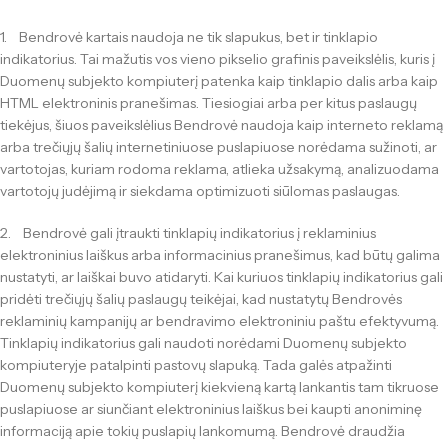
1. Bendrovė kartais naudoja ne tik slapukus, bet ir tinklapio
indikatorius. Tai mažutis vos vieno pikselio grafinis paveikslėlis, kuris į
Duomenų subjekto kompiuterį patenka kaip tinklapio dalis arba kaip
HTML elektroninis pranešimas. Tiesiogiai arba per kitus paslaugų
tiekėjus, šiuos paveikslėlius Bendrovė naudoja kaip interneto reklamą
arba trečiųjų šalių internetiniuose puslapiuose norėdama sužinoti, ar
vartotojas, kuriam rodoma reklama, atlieka užsakymą, analizuodama
vartotojų judėjimą ir siekdama optimizuoti siūlomas paslaugas.
2. Bendrovė gali įtraukti tinklapių indikatorius į reklaminius
elektroninius laiškus arba informacinius pranešimus, kad būtų galima
nustatyti, ar laiškai buvo atidaryti. Kai kuriuos tinklapių indikatorius gali
pridėti trečiųjų šalių paslaugų teikėjai, kad nustatytų Bendrovės
reklaminių kampanijų ar bendravimo elektroniniu paštu efektyvumą.
Tinklapių indikatorius gali naudoti norėdami Duomenų subjekto
kompiuteryje patalpinti pastovų slapuką. Tada galės atpažinti
Duomenų subjekto kompiuterį kiekvieną kartą lankantis tam tikruose
puslapiuose ar siunčiant elektroninius laiškus bei kaupti anoniminę
informaciją apie tokių puslapių lankomumą. Bendrovė draudžia