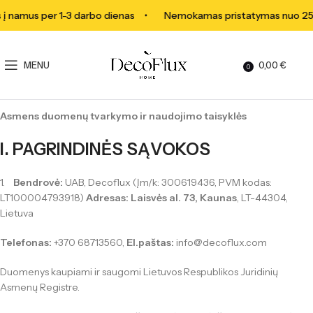
amus per 1-3 darbo dienas
Nemokamas pristatymas nuo 250 €
MENU
0,00
€
0
Duomenų tvarkymas
Asmens duomenų tvarkymo ir naudojimo taisyklės
I. PAGRINDINĖS SĄVOKOS
1.
Bendrovė:
UAB, Decoflux (Įm/k: 300619436, PVM kodas:
LT100004793918)
Adresas: Laisvės al. 73, Kaunas
, LT-44304,
Lietuva
Telefonas:
+370 68713560,
El.paštas:
info@decoflux.com
Duomenys kaupiami ir saugomi Lietuvos Respublikos Juridinių
Asmenų Registre.