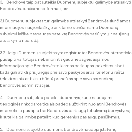
3. Bendrovė taip pat suteikia Duomenų subjektui galimybę atsisakyti
Bendrovės siunčiamos informacijos:
3.1. Duomenų subjektas turi galimybę atsisakyti Bendrovės siunčiamos
informacijos, naujienlaiškyje ar kitame siunčiamame Duomenų
subjektui laiške paspaudęs pateiktą Bendrovės pasiūlymų ir naujienų
atsisakymo nuorodą.
3.2. Jeigu Duomenų subjektas yra registruotas Bendrovės internetinio
puslapio vartotojas, nebenorintis gauti nepageidaujamos
informacijos apie Bendrovės teikiamas paslaugas, pakeitimus bet
kada gali atlikti prisijungęs prie savo paskyros arba telefonu, raštu
(elektroniniu ar fiziniu būdu) pranešias apie savo sprendimą
bendrovės administracijai.
4. Duomenų subjekto pateikti duomenys, kurie naudojami
tiesioginės rinkodaros tikslais padeda užtikrinti nuolatinį Bendrovės
internetinio puslapio bei Bendrovės paslaugų tobulinimą bei vystymą
ir suteikia galimybę pateikti kuo geresnius paslaugų pasiūlymus.
5. Duomenų subjekto duomenis Bendrovė naudoja įstatymų