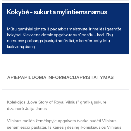
Kokybė - sukurta mylintiems namus
Mūsų gaminiai gimsta iš pagarbos meistrystei ir meilės ilgaamžei
kokybei. Kiekviena detalė apgalvota su rūpesčiu – kad Jūsų
namuose prabanga jaustųsi natūraliai, o komfortas lydėtų
kiekvieną dieną.
APIE
PAPILDOMA INFORMACIJA
PRISTATYMAS
Kolekcijos „Love Story of Royal Vilnius” grafiką sukūrė
dizainerė Julija Janus.
Vilniaus meilės žemėlapyje apgalvota tvarka sudėti Vilniaus
senamiesčio pastatai. Iš kairės į dešinę ikoniškiausios Vilniaus