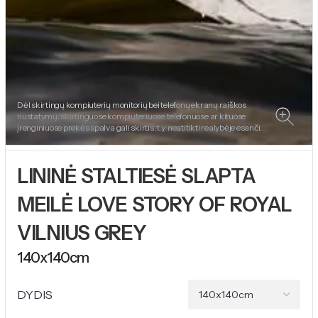
Dėl skirtingų kompiuterių monitorių bei telefonų ekranų raiškos
nustatymų, skirtinguose kompiuteriuose, telefonuose ar kituose
įrenginiuose prekės spalva gali skirtis, t.y. neatitikti realybėje esančios
prekės spalvos.
LININĖ STALTIESĖ SLAPTA
MEILĖ LOVE STORY OF ROYAL
VILNIUS GREY
140x140cm
DYDIS