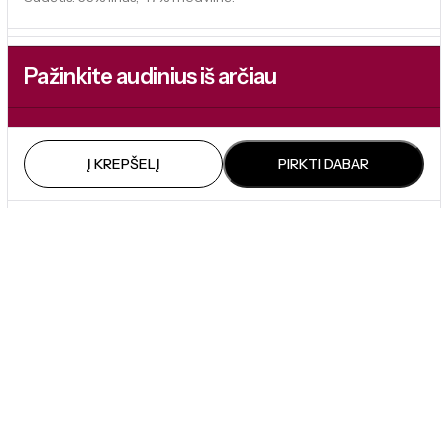
Pažinkite audinius iš arčiau
Galimybė susipažinti su audiniais – tai mūsų būdas užtikrinti, kad
Jūsų galutinis sprendimas būtų tobulas. Pajuskite kokybę, kurią
Į KREPŠELĮ
PIRKTI DABAR
DecoFlux kuria su meile.
Panašūs produktai