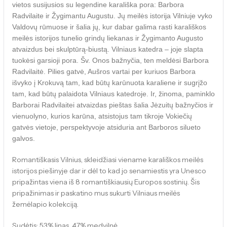
vietos susijusios su legendine karališka pora: Barbora
Radvilaite ir Žygimantu Augustu. Jų meilės istorija Vilniuje vyko
Valdovų rūmuose ir šalia jų, kur dabar galima rasti karališkos
meilės istorijos tunelio grindų liekanas ir Žygimanto Augusto
atvaizdus bei skulptūrą-biustą. Vilniaus katedra – joje slapta
tuokėsi garsioji pora. Šv. Onos bažnyčia, ten meldėsi Barbora
Radvilaitė. Pilies gatvė, Aušros vartai per kuriuos Barbora
išvyko į Krokuvą tam, kad būtų karūnuota karaliene ir sugrįžo
tam, kad būtų palaidota Vilniaus katedroje. Ir, žinoma, paminklo
Barborai Radvilaitei atvaizdas pieštas šalia Jėzuitų bažnyčios ir
vienuolyno, kurios karūna, atsistojus tam tikroje Vokiečių
gatvės vietoje, perspektyvoje atsiduria ant Barboros silueto
galvos.
Romantiškasis Vilnius, skleidžiasi viename karališkos meilės
istorijos piešinyje dar ir dėl to kad jo senamiestis yra Unesco
pripažintas viena iš 8 romantiškiausių Europos sostinių. Šis
pripažinimas ir paskatino mus sukurti Vilniaus meilės
žemėlapio kolekciją.
Sudėtis: 53% linas, 47% medvilnė.