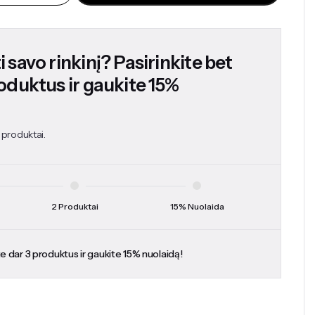
 savo rinkinį? Pasirinkite bet
roduktus ir gaukite 15%
 produktai.
2 Produktai
15% Nuolaida
te dar 3 produktus ir gaukite 15% nuolaidą!