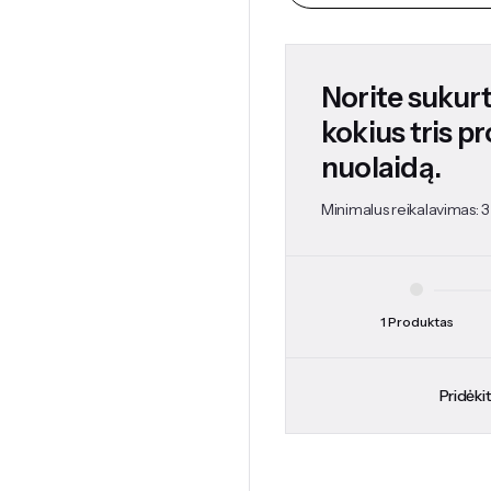
Norite sukurti
kokius tris p
nuolaidą.
Minimalus reikalavimas: 3
1 Produktas
Pridėki