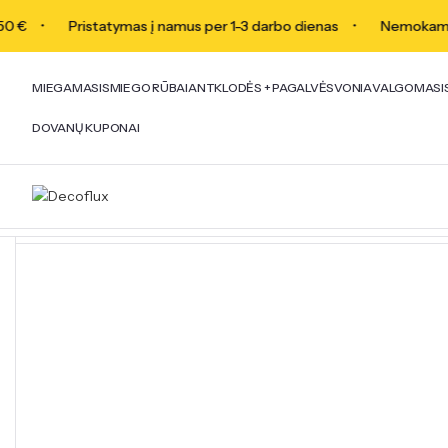
€
Pristatymas į namus per 1-3 darbo dienas
Nemokamas p
MIEGAMASIS
MIEGO RŪBAI
ANTKLODĖS + PAGALVĖS
VONIA
VALGOMASI
DOVANŲ KUPONAI