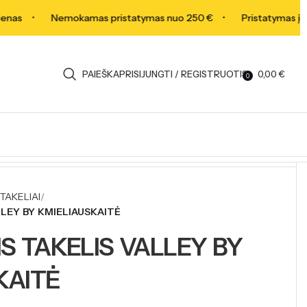
as
Nemokamas pristatymas nuo 250 €
Pristatymas į nam
PAIEŠKA
PRISIJUNGTI / REGISTRUOTIS
0,00
€
0
TAKELIAI
LLEY BY KMIELIAUSKAITĖ
S TAKELIS VALLEY BY
KAITĖ