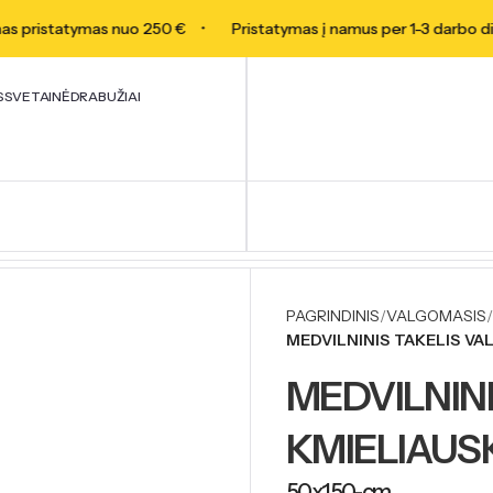
ristatymas nuo 250 €
Pristatymas į namus per 1-3 darbo dien
S
SVETAINĖ
DRABUŽIAI
PAGRINDINIS
VALGOMASIS
MEDVILNINIS TAKELIS VA
MEDVILNINI
KMIELIAUS
50x150-cm