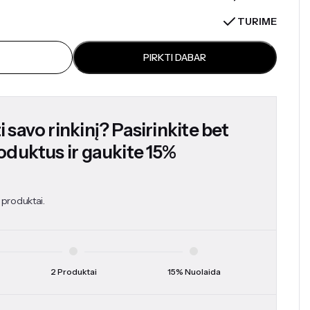
TURIME
PIRKTI DABAR
 savo rinkinį? Pasirinkite bet
roduktus ir gaukite 15%
 produktai.
2 Produktai
15% Nuolaida