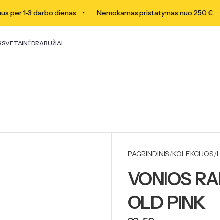
per 1-3 darbo dienas
Nemokamas pristatymas nuo 250 €
S
SVETAINĖ
DRABUŽIAI
PAGRINDINIS
KOLEKCIJOS
VONIOS RA
OLD PINK