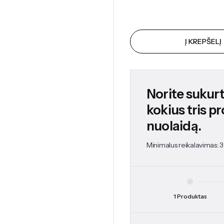
Į KREPŠELĮ
Norite sukurti
kokius tris p
nuolaidą.
Minimalus reikalavimas: 3
1 Produktas