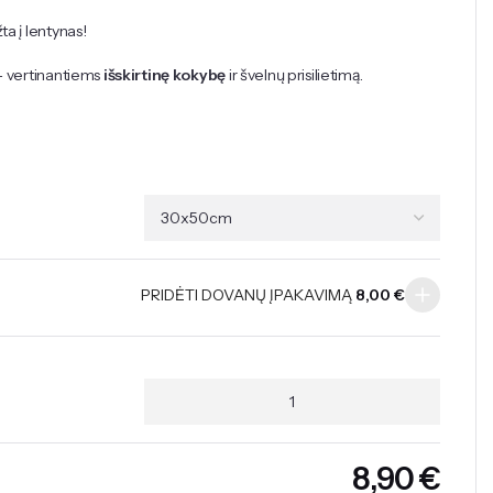
ta į lentynas!
 – vertinantiems
išskirtinę kokybę
ir švelnų prisilietimą.
PRIDĖTI DOVANŲ ĮPAKAVIMĄ
8,00
€
€