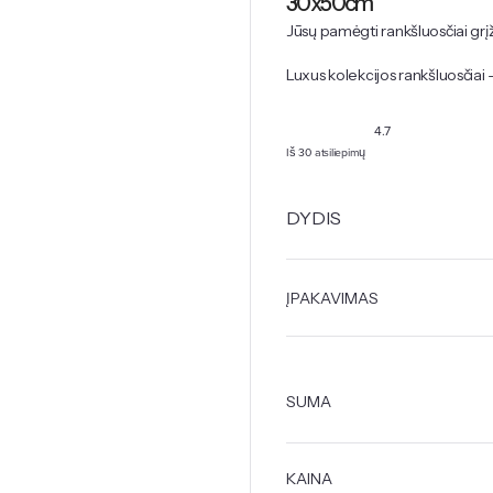
30x50cm
Jūsų pamėgti rankšluosčiai grįž
Luxus kolekcijos rankšluosčiai
4.7
Iš 30 atsiliepimų
DYDIS
ĮPAKAVIMAS
SUMA
KAINA