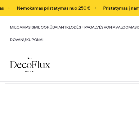
Nemokamas pristatymas nuo 250 €
Pristatymas į namus 
MIEGAMASIS
MIEGO RŪBAI
ANTKLODĖS + PAGALVĖS
VONIA
VALGOMASI
DOVANŲ KUPONAI